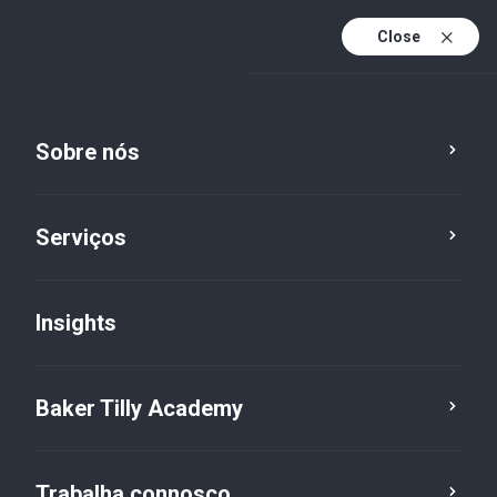
Close
Pt
Pt (active)
En
Sobre nós
Serviços
Insights
Portugal 2030
Baker Tilly Academy
Trabalha connosco