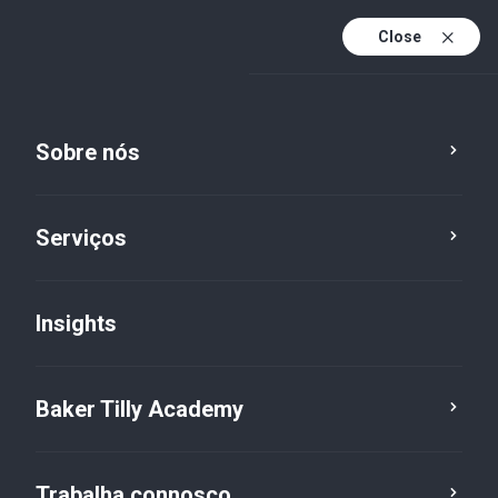
Close
Pt
Pt (active)
En
Sobre nós
Serviços
We are Baker Tilly
Insights
Now, for tomorrow.
Baker Tilly Academy
Saiba mais
Trabalha connosco